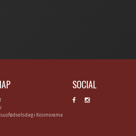
MAP
SOCIAL
t
s
ksusfødselsdag i Kosmorama