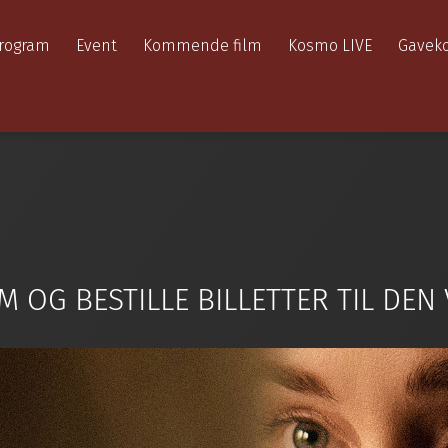
rogram
Event
Kommende film
Kosmo LIVE
Gaveko