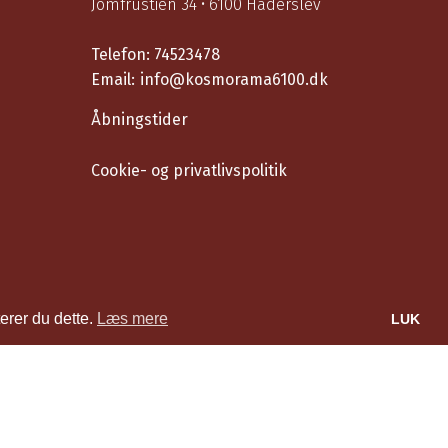
Jomfrustien 34 • 6100 Haderslev
Telefon:
74523478
Email:
info@kosmorama6100.dk
Åbningstider
Cookie- og privatlivspolitik
erer du dette.
Læs mere
LUK