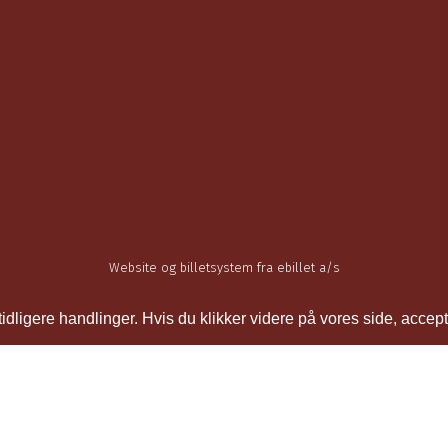
Website og billetsystem fra ebillet a/s
ligere handlinger. Hvis du klikker videre på vores side, accept