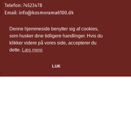
Telefon:
74523478
Email:
info@kosmorama6100.dk
Åbningstider
Denne hjemmeside benytter sig af cookies,
som husker dine tidligere handlinger. Hvis du
Cookie- og privatlivspolitik
klikker videre på vores side, accepterer du
dette.
Læs mere
Website og billetsystem fra ebillet a/s
LUK