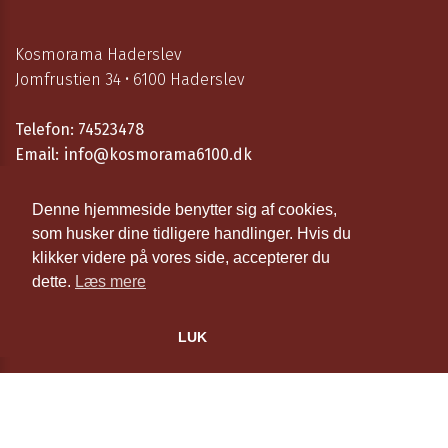
Kosmorama Haderslev
Jomfrustien 34 • 6100 Haderslev
Telefon:
74523478
Email:
info@kosmorama6100.dk
Åbningstider
Denne hjemmeside benytter sig af cookies,
som husker dine tidligere handlinger. Hvis du
Cookie- og privatlivspolitik
klikker videre på vores side, accepterer du
dette.
Læs mere
Website og billetsystem fra ebillet a/s
LUK